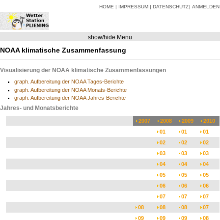
HOME
IMPRESSUM
DATENSCHUTZ
ANMELDEN
show/hide Menu
NOAA klimatische Zusammenfassung
Visualisierung der NOAA klimatische Zusammenfassungen
graph. Aufbereitung der NOAA Tages-Berichte
graph. Aufbereitung der NOAA Monats-Berichte
graph. Aufbereitung der NOAA Jahres-Berichte
Jahres- und Monatsberichte
2007
2008
2009
2010
01
01
01
02
02
02
03
03
03
04
04
04
05
05
05
06
06
06
07
07
07
08
08
08
07
09
09
09
08