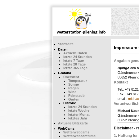
Startseite
Impressum 
Daten
Aktuelle Daten
letzte 24 Stunden
letzte 7 Tage
Angaben gemä
letzte 28 Tage
letzte 365 Tage
Django
aka
M
Gänsbrunnen
Grafana
Übersicht
85652 Plienin
Temperatur
Kontakt
Sonne
Regen
Tel.: +49 812
Wind
Fax.: +49 812
Feinstaub
email.:
michae
Garten
Historie
Verantwortlich
letzte 24 Stunden
letzte Woche
Michael Nau
letzter Monat
Gänsbrunnen
letztes Jahr
85652 Plienin
Aktuelle Blitzkarte
Disclaimer - r
WebCams
Wetterwebcams
1. Haftung für 
Wetterwebcamfilme