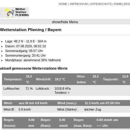
HOME
IMPRESSUM
DATENSCHUTZ
ANMELDEN
show/hide Menu
Wetterstation Pliening / Bayern
Lage: 48.2 N - 11.8 E - 504 m
Datum: 07.08.2026, 08:01:10
Sonnenaufgang: 05:57 Uhr
Sonnenuntergang: 20:41 Uhr
Mondphase: abnehmend 36% Vollmond
aktuell gemessene Wetterstations-Werte
18.2
Hitze
18.2
12.8
Temperatur:
Windchill:
18.2 °C
Taupunkt:
°C
Index:
°C
°C
Luftfeuchte:
71 %
Luftdruck:
1018.8 hPa
Tendenz +
Wind:
aus W mit 4.8 km/h
Wind (max.):
11.3 km/h um 07:59 Uhr
Wind Ø:
5.9 km/h
Wind (Stärke):
leichter Zug
Regen
0.00
Regen
0.00
Regen
0.00 mm/h um
(heute):
mm
(Rate):
mm/h
(max. Rate):
—– Uhr