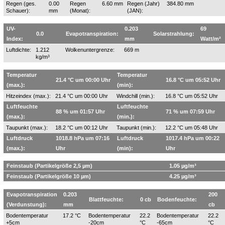
Regen (ges.
0.00
Regen
6.60 mm
Regen (Jahr)
384.80 mm
Schauer):
mm
(Monat):
(JAN):
UV-
0.203
69
0.0
Evapotranspiration:
Solarstrahlung:
Index:
mm
Watt/m²
Luftdichte:
1.212
Wolkenuntergrenze:
669 m
kg/m³
Temperatur
Temperatur
21.4 °C um 00:00 Uhr
16.8 °C um 05:52 Uhr
(max.):
(min):
Hitzeindex (max.):
21.4 °C um 00:00 Uhr
Windchill (min.):
16.8 °C um 05:52 Uhr
Luftfeuchte
Luftfeuchte
88 % um 01:57 Uhr
71 % um 07:59 Uhr
(max.):
(min.):
Taupunkt (max.):
18.2 °C um 00:12 Uhr
Taupunkt (min.):
12.2 °C um 05:48 Uhr
Luftdruck
1018.8 hPa um 07:16
Luftdruck
1017.4 hPa um 00:22
(max.):
Uhr
(min):
Uhr
Feinstaub (Partikelgröße 2,5 µm)
1.05 µg/m³
Feinstaub (Partikelgröße 10 µm)
4.25 µg/m³
Evapotranspiration
0.203
200
Blattfeuchte:
0 cb
Bodenfeuchte:
(Verdunstung):
mm
cb
Bodentemperatur
17.2 °C
Bodentemperatur
22.2
Bodentemperatur
22.2
+5cm
-20cm
°C
-65cm
°C